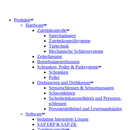
Produkte
Hardware
Zutrittskontrolle
Sprechanlagen
Zutrittskontrollsysteme
Türtechnik
Mechanische Schliesssysteme
Zeiterfassung
Betriebsdaten­erfassung
Schranken, Poller & Parksysteme
Schranken
Poller
Drehsperren und Drehkreuze
Sensorschleusen & Sensorpassagen
Schwenktüren
Sicherheits­karussell­türen und Personen­
schleusen
Personenleitbügel und Leserstandsäulen
Software
bedatime Integrierte Lösung
SAP ERP & SAP ZK
Zutrittskontrolle