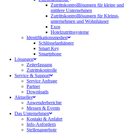
Zutrittskontroll­lösungen für kleine und
mittlere Unternehmen
Zutrittskontroll­lösungen für Kleinst­
unternehmen und Wohnhäuser
Exos
Hotelzutrittssysteme
Identifikations­medien
Schlüsselanhänger
Smart Key
Smartphone
Lösungen
Zeiterfassung
Zutrittskontrolle
Service & Support
Service Anfrage
Partner
Downloads
Aktuelles
Anwenderberichte
Messen & Events
Das Unternehmen
Kontakt & Anfahrt
Info-Anfordern
Stellenangebote