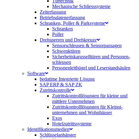
Türtechnik
Mechanische Schliesssysteme
Zeiterfassung
Betriebsdaten­erfassung
Schranken, Poller & Parksysteme
Schranken
Poller
Drehsperren und Drehkreuze
Sensorschleusen & Sensorpassagen
Schwenktüren
Sicherheits­karussell­türen und Personen­
schleusen
Personenleitbügel und Leserstandsäulen
Software
bedatime Integrierte Lösung
SAP ERP & SAP ZK
Zutrittskontrolle
Zutrittskontroll­lösungen für kleine und
mittlere Unternehmen
Zutrittskontroll­lösungen für Kleinst­
unternehmen und Wohnhäuser
Exos
Hotelzutrittssysteme
Identifikations­medien
Schlüsselanhänger