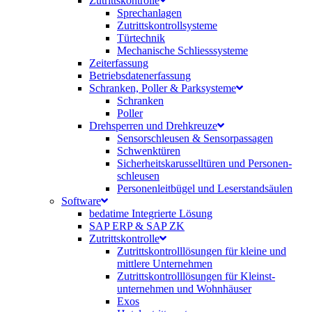
Zutrittskontrolle
Sprechanlagen
Zutrittskontrollsysteme
Türtechnik
Mechanische Schliesssysteme
Zeiterfassung
Betriebsdaten­erfassung
Schranken, Poller & Parksysteme
Schranken
Poller
Drehsperren und Drehkreuze
Sensorschleusen & Sensorpassagen
Schwenktüren
Sicherheits­karussell­türen und Personen­
schleusen
Personenleitbügel und Leserstandsäulen
Software
bedatime Integrierte Lösung
SAP ERP & SAP ZK
Zutrittskontrolle
Zutrittskontroll­lösungen für kleine und
mittlere Unternehmen
Zutrittskontroll­lösungen für Kleinst­
unternehmen und Wohnhäuser
Exos