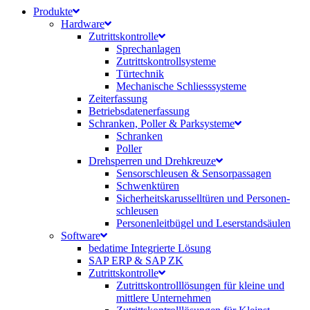
Produkte
Hardware
Zutrittskontrolle
Sprechanlagen
Zutrittskontrollsysteme
Türtechnik
Mechanische Schliesssysteme
Zeiterfassung
Betriebsdaten­erfassung
Schranken, Poller & Parksysteme
Schranken
Poller
Drehsperren und Drehkreuze
Sensorschleusen & Sensorpassagen
Schwenktüren
Sicherheits­karussell­türen und Personen­
schleusen
Personenleitbügel und Leserstandsäulen
Software
bedatime Integrierte Lösung
SAP ERP & SAP ZK
Zutrittskontrolle
Zutrittskontroll­lösungen für kleine und
mittlere Unternehmen