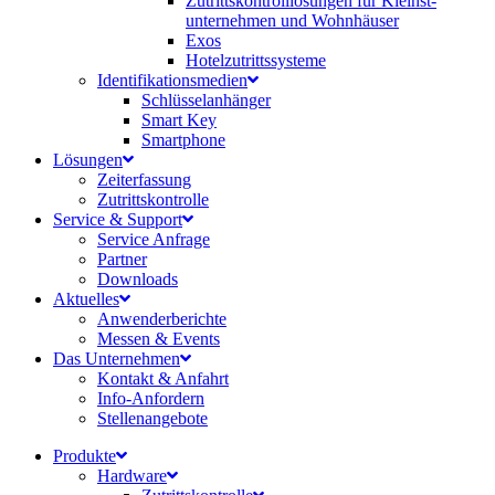
Zutrittskontroll­lösungen für Kleinst­
unternehmen und Wohnhäuser
Exos
Hotelzutrittssysteme
Identifikations­medien
Schlüsselanhänger
Smart Key
Smartphone
Lösungen
Zeiterfassung
Zutrittskontrolle
Service & Support
Service Anfrage
Partner
Downloads
Aktuelles
Anwenderberichte
Messen & Events
Das Unternehmen
Kontakt & Anfahrt
Info-Anfordern
Stellenangebote
Produkte
Hardware