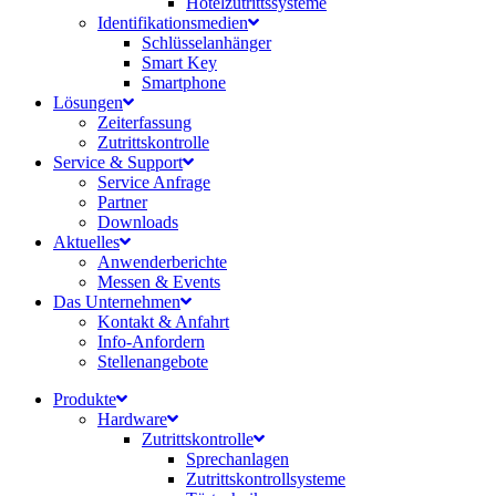
Hotelzutrittssysteme
Identifikations­medien
Schlüsselanhänger
Smart Key
Smartphone
Lösungen
Zeiterfassung
Zutrittskontrolle
Service & Support
Service Anfrage
Partner
Downloads
Aktuelles
Anwenderberichte
Messen & Events
Das Unternehmen
Kontakt & Anfahrt
Info-Anfordern
Stellenangebote
Produkte
Hardware
Zutrittskontrolle
Sprechanlagen
Zutrittskontrollsysteme