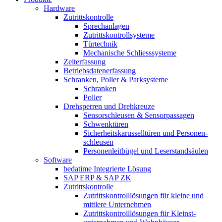
Hardware
Zutrittskontrolle
Sprechanlagen
Zutrittskontrollsysteme
Türtechnik
Mechanische Schliesssysteme
Zeiterfassung
Betriebsdaten­erfassung
Schranken, Poller & Parksysteme
Schranken
Poller
Drehsperren und Drehkreuze
Sensorschleusen & Sensorpassagen
Schwenktüren
Sicherheits­karussell­türen und Personen­
schleusen
Personenleitbügel und Leserstandsäulen
Software
bedatime Integrierte Lösung
SAP ERP & SAP ZK
Zutrittskontrolle
Zutrittskontroll­lösungen für kleine und
mittlere Unternehmen
Zutrittskontroll­lösungen für Kleinst­