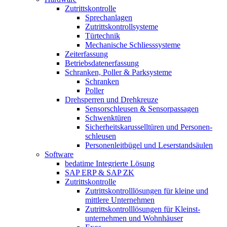
Zutrittskontrolle
Sprechanlagen
Zutrittskontrollsysteme
Türtechnik
Mechanische Schliesssysteme
Zeiterfassung
Betriebsdaten­erfassung
Schranken, Poller & Parksysteme
Schranken
Poller
Drehsperren und Drehkreuze
Sensorschleusen & Sensorpassagen
Schwenktüren
Sicherheits­karussell­türen und Personen­
schleusen
Personenleitbügel und Leserstandsäulen
Software
bedatime Integrierte Lösung
SAP ERP & SAP ZK
Zutrittskontrolle
Zutrittskontroll­lösungen für kleine und
mittlere Unternehmen
Zutrittskontroll­lösungen für Kleinst­
unternehmen und Wohnhäuser