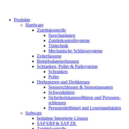
Produkte
Hardware
Zutrittskontrolle
Sprechanlagen
Zutrittskontrollsysteme
Türtechnik
Mechanische Schliesssysteme
Zeiterfassung
Betriebsdaten­erfassung
Schranken, Poller & Parksysteme
Schranken
Poller
Drehsperren und Drehkreuze
Sensorschleusen & Sensorpassagen
Schwenktüren
Sicherheits­karussell­türen und Personen­
schleusen
Personenleitbügel und Leserstandsäulen
Software
bedatime Integrierte Lösung
SAP ERP & SAP ZK
Zutrittskontrolle