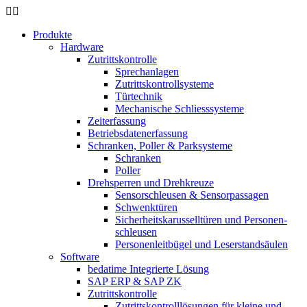
Produkte
Hardware
Zutrittskontrolle
Sprechanlagen
Zutrittskontrollsysteme
Türtechnik
Mechanische Schliesssysteme
Zeiterfassung
Betriebsdaten­erfassung
Schranken, Poller & Parksysteme
Schranken
Poller
Drehsperren und Drehkreuze
Sensorschleusen & Sensorpassagen
Schwenktüren
Sicherheits­karussell­türen und Personen­
schleusen
Personenleitbügel und Leserstandsäulen
Software
bedatime Integrierte Lösung
SAP ERP & SAP ZK
Zutrittskontrolle
Zutrittskontroll­lösungen für kleine und