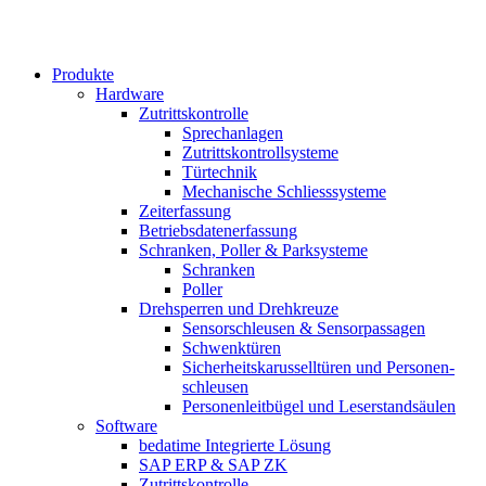
Produkte
Hardware
Zutrittskontrolle
Sprechanlagen
Zutrittskontrollsysteme
Türtechnik
Mechanische Schliesssysteme
Zeiterfassung
Betriebsdaten­erfassung
Schranken, Poller & Parksysteme
Schranken
Poller
Drehsperren und Drehkreuze
Sensorschleusen & Sensorpassagen
Schwenktüren
Sicherheits­karussell­türen und Personen­
schleusen
Personenleitbügel und Leserstandsäulen
Software
bedatime Integrierte Lösung
SAP ERP & SAP ZK
Zutrittskontrolle