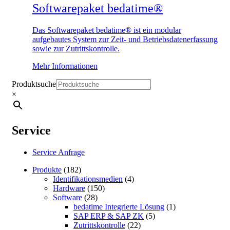
Softwarepaket bedatime®
Das Softwarepaket bedatime® ist ein modular
aufgebautes System zur Zeit- und Betriebsdatenerfassung
sowie zur Zutrittskontrolle.
Mehr Informationen
Produktsuche
×
Service
Service Anfrage
Produkte
(182)
Identifikations­medien
(4)
Hardware
(150)
Software
(28)
bedatime Integrierte Lösung
(1)
SAP ERP & SAP ZK
(5)
Zutrittskontrolle
(22)