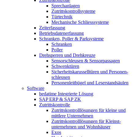
Zutrittskontrolle
Sprechanlagen
Zutrittskontrollsysteme
Türtechnik
Mechanische Schliesssysteme
Zeiterfassung
Betriebsdaten­erfassung
Schranken, Poller & Parksysteme
Schranken
Poller
Drehsperren und Drehkreuze
Sensorschleusen & Sensorpassagen
Schwenktüren
Sicherheits­karussell­türen und Personen­
schleusen
Personenleitbügel und Leserstandsäulen
Software
bedatime Integrierte Lösung
SAP ERP & SAP ZK
Zutrittskontrolle
Zutrittskontroll­lösungen für kleine und
mittlere Unternehmen
Zutrittskontroll­lösungen für Kleinst­
unternehmen und Wohnhäuser
Exos