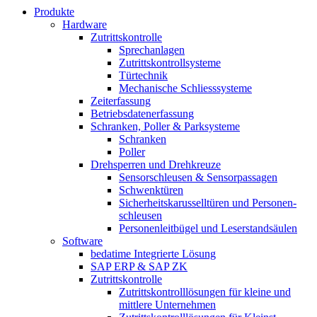
Produkte
Hardware
Zutrittskontrolle
Sprechanlagen
Zutrittskontrollsysteme
Türtechnik
Mechanische Schliesssysteme
Zeiterfassung
Betriebsdaten­erfassung
Schranken, Poller & Parksysteme
Schranken
Poller
Drehsperren und Drehkreuze
Sensorschleusen & Sensorpassagen
Schwenktüren
Sicherheits­karussell­türen und Personen­
schleusen
Personenleitbügel und Leserstandsäulen
Software
bedatime Integrierte Lösung
SAP ERP & SAP ZK
Zutrittskontrolle
Zutrittskontroll­lösungen für kleine und
mittlere Unternehmen