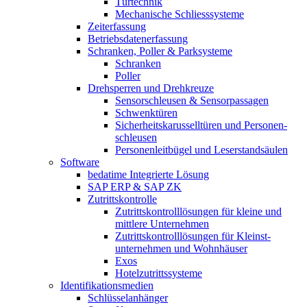
Türtechnik
Mechanische Schliesssysteme
Zeiterfassung
Betriebsdaten­erfassung
Schranken, Poller & Parksysteme
Schranken
Poller
Drehsperren und Drehkreuze
Sensorschleusen & Sensorpassagen
Schwenktüren
Sicherheits­karussell­türen und Personen­
schleusen
Personenleitbügel und Leserstandsäulen
Software
bedatime Integrierte Lösung
SAP ERP & SAP ZK
Zutrittskontrolle
Zutrittskontroll­lösungen für kleine und
mittlere Unternehmen
Zutrittskontroll­lösungen für Kleinst­
unternehmen und Wohnhäuser
Exos
Hotelzutrittssysteme
Identifikations­medien
Schlüsselanhänger